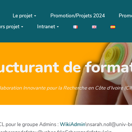
Le projet
Promotion/Projets 2024
Promo
rs projet
Intranet
ructurant de forma
llaboration Innovante pour la Recherche en Côte d'Ivoire (
 ACL pour le groupe Admins :
WikiAdmin
\nsarah.noll@univ-br