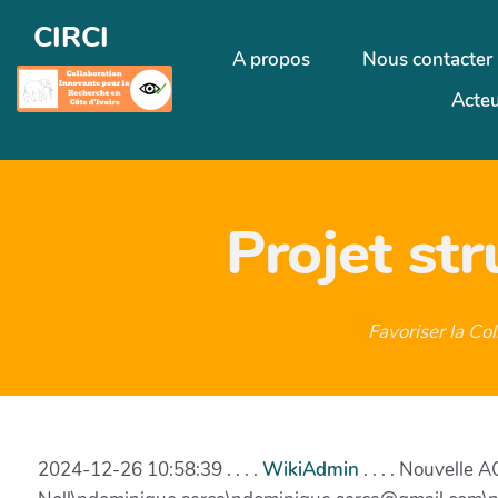
CIRCI
A propos
Nous contacter
Acteu
Projet st
Favoriser la Co
2024-12-26 10:58:39 . . . .
WikiAdmin
. . . . Nouvelle