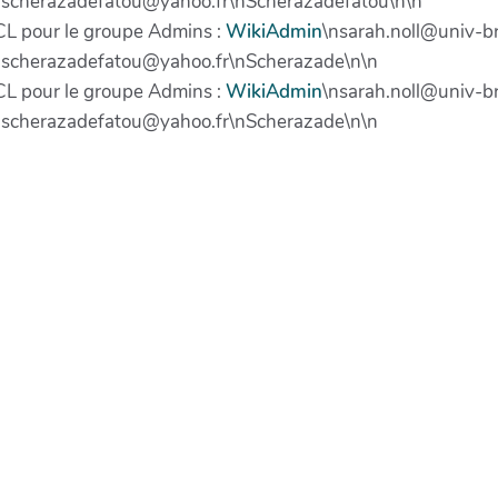
nscherazadefatou@yahoo.fr\nScherazadefatou\n\n
 ACL pour le groupe Admins :
WikiAdmin
\nsarah.noll@univ-br
nscherazadefatou@yahoo.fr\nScherazade\n\n
 ACL pour le groupe Admins :
WikiAdmin
\nsarah.noll@univ-br
nscherazadefatou@yahoo.fr\nScherazade\n\n