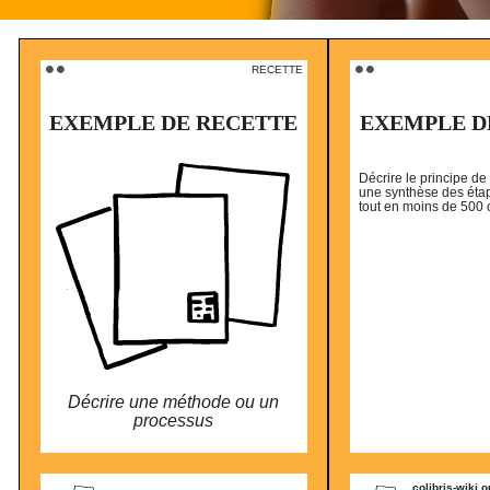
⚫️ ⚫️
RECETTE
⚫️ ⚫️
EXEMPLE DE RECETTE
EXEMPLE D
Décrire le principe de
une synthèse des étap
tout en moins de 500 
Décrire une méthode ou un
processus
colibris-wiki.