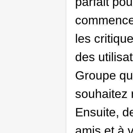
parfait po
commencez
les critiqu
des utilisa
Groupe qu
souhaitez 
Ensuite, 
amis et à v