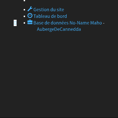
Base
Gestion du site
Tableau de bord
de
Base de données
No-Name
Maho
-
Rechercher
données
AubergeDeCannedda
No-
Name
Maho
-
AubergeDeCannedda