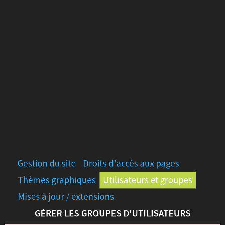
Gestion
du
site
Droits
d'accès
aux
pages
Thèmes
Gestion du site
Droits d'accès aux pages
graphiques
Thèmes graphiques
Utilisateurs et groupes
Utilisateurs
Mises à jour / extensions
GÉRER LES GROUPES D'UTILISATEURS
et