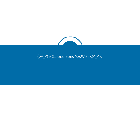
(>^_^)> Galope sous
YesWiki
<(^_^<)