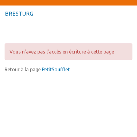
.
BRESTURG
Togg
navig
Togg
navig
Vous n'avez pas l'accês en écriture à cette page
Retour à la page
PetitSoufflet