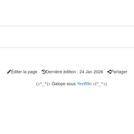
Éditer la page
Dernière édition : 24 Jan 2026
Partager
(>^_^)> Galope sous
YesWiki
<(^_^<)