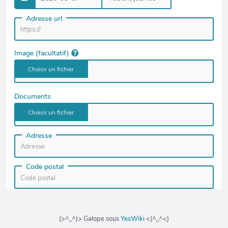
(>^_^)> Galope sous
YesWiki
<(^_^<)