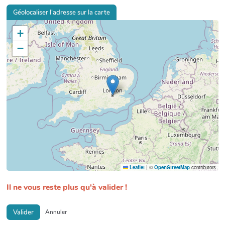
Géolocaliser l'adresse sur la carte
+
−
Leaflet
|
©
OpenStreetMap
contributors
Il ne vous reste plus qu'à valider !
Valider
Annuler