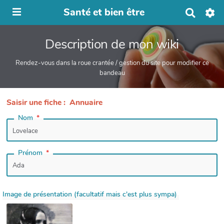
Santé et bien être
R
e
c
Description de mon wiki
h
e
r
Rendez-vous dans la roue crantée / gestion du site pour modifier ce
c
bandeau
h
e
r
Saisir une fiche : Annuaire
Nom
Prénom
Image de présentation (facultatif mais c'est plus sympa)