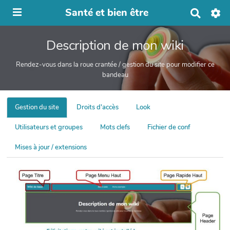
Santé et bien être
R
e
c
Description de mon wiki
h
e
r
Rendez-vous dans la roue crantée / gestion du site pour modifier ce
c
bandeau
h
e
r
Gestion du site
Droits d'accès
Look
Utilisateurs et groupes
Mots clefs
Fichier de conf
Mises à jour / extensions