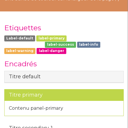
Etiquettes
Label-default
label-primary
label-secondary-1
label-secondary-2
label-success
label-info
label-warning
label-danger
Encadrés
Titre default
Titre primary
Contenu panel-primary