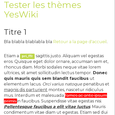
Tester les thèmes
YesWiki
Titre 1
Bla blabla blablabla bla
Retour a la page d'accueil
.
Etiam a
sagittis justo. Aliquam vel egestas
pri_ffr
eros. Quisque eget dolor ornare, accumsan sem et,
rhoncus diam. Morbi sodales neque vitae lorem
ultrices, sit amet sollicitudin lectus tempor.
Donec
quis mauris quis sem blandit faucibus
ut
elementum lacus.
Orci varius natoque
penatibus et
magnis dis parturient
montes, nascetur ridiculus
mus. Interdum et malesuada
fames ac ante ipsum
primis
in faucibus. Suspendisse vitae egestas nisi.
Pellentesque faucibus a elit vitae luctus
. Mauris
condimentum vitae diam ut egestas. Etiam sed dui