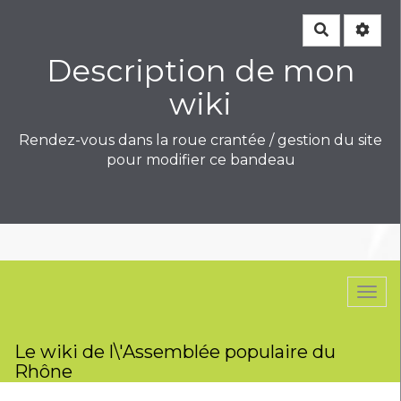
Rechercher
Description de mon
wiki
Rendez-vous dans la roue crantée / gestion du site
pour modifier ce bandeau
Togg
navi
Le wiki de l\'Assemblée populaire du
Rhône