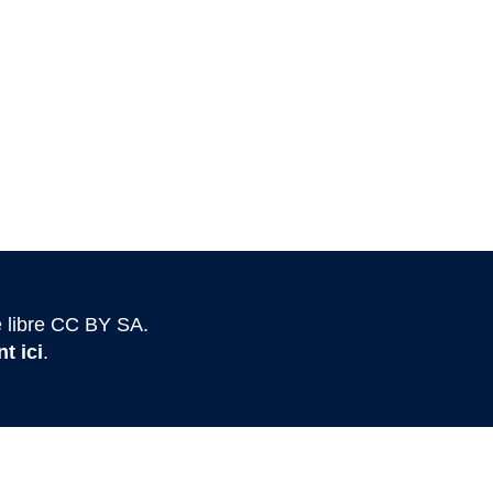
 libre CC BY SA.
t ici
.