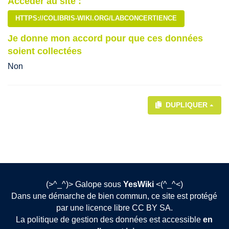
Accéder au site :
HTTPS://COLIBRIS-WIKI.ORG/LABCONCERTIENCE
Je donne mon accord pour que ces données
soient collectées
Non
DUPLIQUER
(>^_^)> Galope sous
YesWiki
<(^_^<)
Dans une démarche de bien commun, ce site est protégé
par une licence libre CC BY SA.
La politique de gestion des données est accessible
en