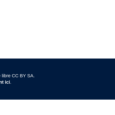
 libre CC BY SA.
t ici
.