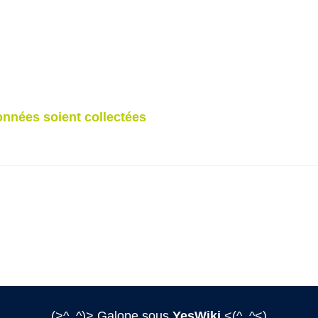
nnées soient collectées
(>^_^)> Galope sous
YesWiki
<(^_^<)