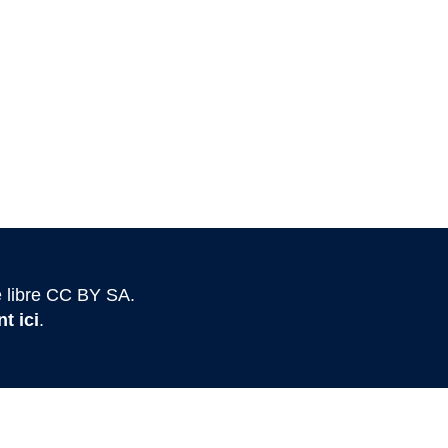
 libre CC BY SA.
t ici
.