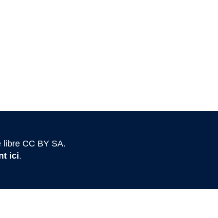
 libre CC BY SA.
t ici
.