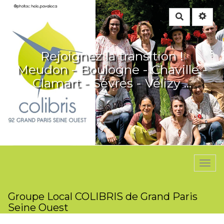
Rechercher
Rejoignez la transition !
Meudon - Boulogne - Chaville -
Clamart - Sèvres - Vélizy ...
Togg
navi
Groupe Local COLIBRIS de Grand Paris
Seine Ouest