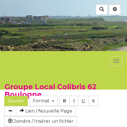
Rechercher
Togg
navi
Groupe Local Colibris 62
Boulogne
Sauver
Format
B
I
U
S
Lien / Nouvelle Page
Joindre / Insérer un fichier