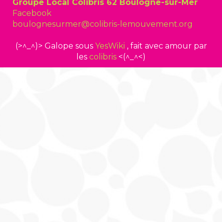
Groupe Local Colibris 62 Boulogne-sur-Mer
Facebook
boulognesurmer@colibris-lemouvement.org
(>^_^)> Galope sous
YesWiki
, fait avec amour par
les
colibris
<(^_^<)