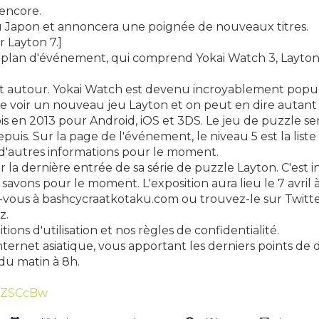
 encore.
 au Japon et annoncera une poignée de nouveaux titres.
r Layton 7.]
e plan d'événement, qui comprend Yokai Watch 3, Layton 7 
t autour. Yokai Watch est devenu incroyablement popul
de voir un nouveau jeu Layton et on peut en dire autant 
is en 2013 pour Android, iOS et 3DS. Le jeu de puzzle s
depuis. Sur la page de l'événement, le niveau 5 est la li
s d'autres informations pour le moment.
 la dernière entrée de sa série de puzzle Layton. C'est int
 savons pour le moment. L'exposition aura lieu le 7 avril
z-vous à bashcycraatkotaku.com ou trouvez-le sur Twitte
z.
ns d'utilisation et nos règles de confidentialité.
ternet asiatique, vous apportant les derniers points de d
du matin à 8h.
UZSCcBw