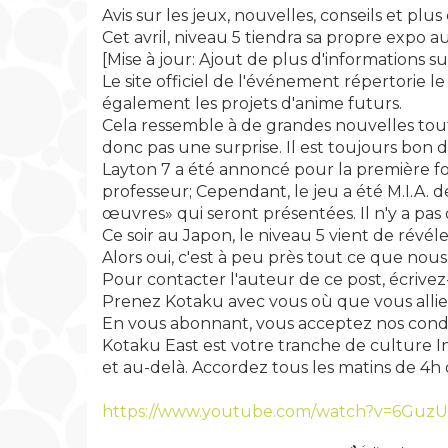
Avis sur les jeux, nouvelles, conseils et plus
Cet avril, niveau 5 tiendra sa propre expo
[Mise à jour: Ajout de plus d'informations su
Le site officiel de l'événement répertorie l
également les projets d'anime futurs.
Cela ressemble à de grandes nouvelles tou
donc pas une surprise. Il est toujours bon 
Layton 7 a été annoncé pour la première fo
professeur; Cependant, le jeu a été M.I.A. 
œuvres» qui seront présentées. Il n'y a pa
Ce soir au Japon, le niveau 5 vient de révéler
Alors oui, c'est à peu près tout ce que nous
Pour contacter l'auteur de ce post, écrive
Prenez Kotaku avec vous où que vous allie
En vous abonnant, vous acceptez nos conditio
Kotaku East est votre tranche de culture In
et au-delà. Accordez tous les matins de 4h 
https://www.youtube.com/watch?v=6Guz