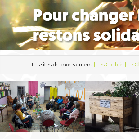
Les sites du mouvement
| Les Colibris |
Le C