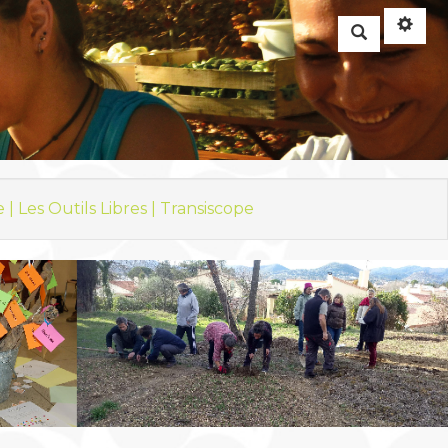
Rechercher
e |
Les Outils Libres |
Transiscope