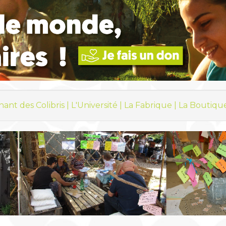
hant des Colibris |
L'Université |
La Fabrique |
La Boutiqu