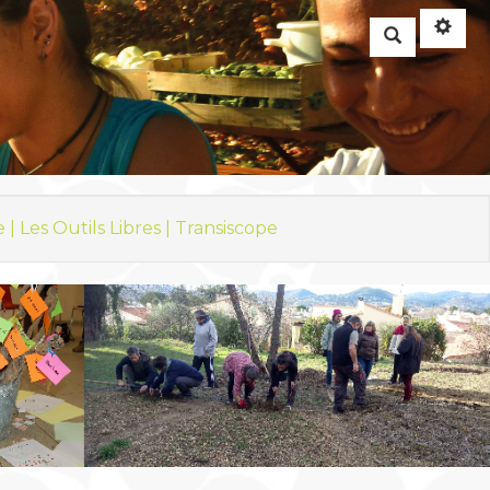
Rechercher
e |
Les Outils Libres |
Transiscope