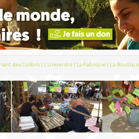
hant des Colibris |
L'Université |
La Fabrique |
La Boutiqu