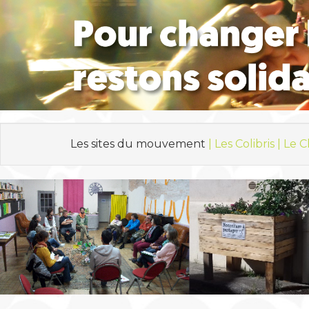
Les sites du mouvement
| Les Colibris |
Le C