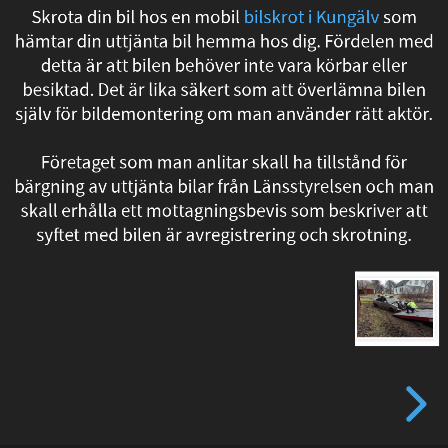
Skrota din bil hos en mobil
bilskrot i Kungälv
som
hos
hämtar din uttjänta bil hemma hos dig. Fördelen med
en
detta är att bilen behöver inte vara körbar eller
besiktad. Det är lika säkert som att överlämna bilen
mobil
själv för bildemontering om man använder rätt aktör.
bilskrot
Företaget som man anlitar skall ha tillstånd för
bärgning av uttjänta bilar från Länsstyrelsen och man
i
skall erhålla ett mottagningsbevis som beskriver att
Kungälv
syftet med bilen är avregistrering och skrotning.
som
hämtar
din
uttjänta