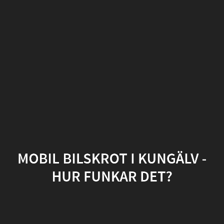
Mobil
bilskrot
i
Kungälv
-
Hur
funkar
det?
MOBIL BILSKROT I KUNGÄLV -
Skrota
HUR FUNKAR DET?
din
bil