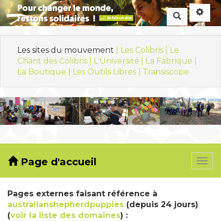
Rechercher
Les sites du mouvement
| Les Colibris |
Le
Chant des Colibris |
L'Université |
La Fabrique |
La Boutique |
Les Outils Libres |
Transiscope
Page d'accueil
Togg
navi
Pages externes faisant référence à
australianshepherdpuppies
(depuis 24 jours)
(
voir la liste des domaines
) :