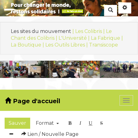
Rechercher
Les sites du mouvement
| Les Colibris |
Le
Chant des Colibris |
L'Université |
La Fabrique |
La Boutique |
Les Outils Libres |
Transiscope
Page d'accueil
Togg
navi
Sauver
Format
B
I
U
S
Lien / Nouvelle Page