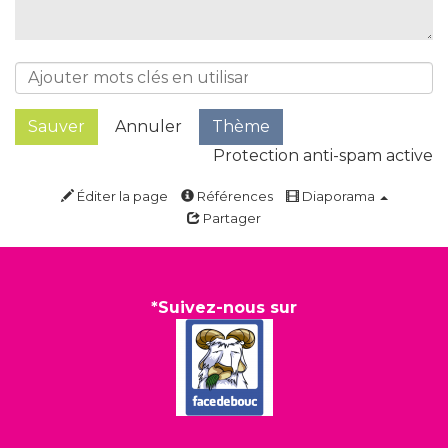
Sauver
Annuler
Thème
Protection anti-spam active
Éditer la page
Références
Diaporama
Partager
*Suivez-nous sur