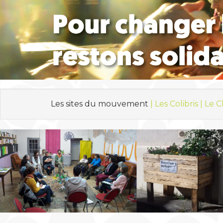
Les sites du mouvement
| Les Colibris |
Le C