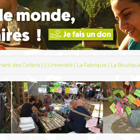
hant des Colibris |
L'Université |
La Fabrique |
La Boutiqu