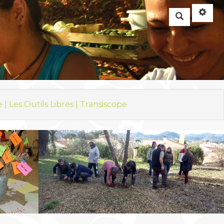
Rechercher
e |
Les Outils Libres |
Transiscope