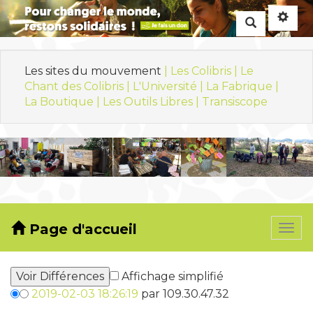
Rechercher
Les sites du mouvement
| Les Colibris |
Le
Chant des Colibris |
L'Université |
La Fabrique |
La Boutique |
Les Outils Libres |
Transiscope
Page d'accueil
Togg
navi
Affichage simplifié
2019-02-03 18:26:19
par 109.30.47.32