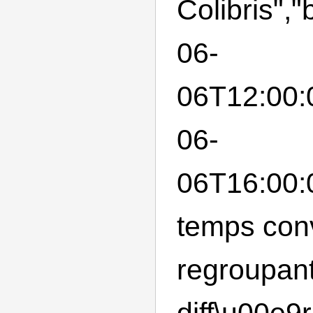
Colibris",
06-
06T12:00:
06-
06T16:00:0
temps conv
regroupant
diff\u00e9