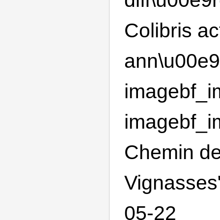
Colibris ac
ann\u00e9
imagebf_im
imagebf_i
Chemin d
Vignasses"
05-22