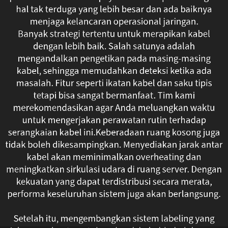
hal tak terduga yang lebih besar dan ada baiknya
menjadi
menjaga kelancaran operasional jaringan.
lebih
Banyak strategi tertentu untuk merapikan kabel
dengan lebih baik. Salah satunya adalah
aman
mengandalkan pengetikan pada masing-masing
kabel, sehingga memudahkan deteksi ketika ada
tetapi
masalah. Fitur seperti ikatan kabel dan saku tipis
tetapi bisa sangat bermanfaat. Tim kami
juga
merekomendasikan agar Anda meluangkan waktu
berguna
untuk mengerjakan perawatan rutin terhadap
serangkaian kabel ini.Keberadaan ruang kosong juga
dalam
tidak boleh dikesampingkan. Menyediakan jarak antar
kabel akan meminimalkan overheating dan
jangka
meningkatkan sirkulasi udara di ruang server. Dengan
panjang.
kekuatan yang dapat terdistribusi secara merata,
performa keseluruhan sistem juga akan berlangsung.
Merapikan
Setelah itu, mengembangkan sistem labeling yang