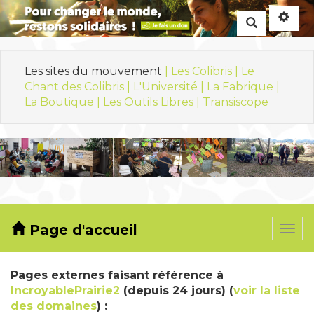
Rechercher
Les sites du mouvement
| Les Colibris |
Le
Chant des Colibris |
L'Université |
La Fabrique |
La Boutique |
Les Outils Libres |
Transiscope
Page d'accueil
Togg
navi
Pages externes faisant référence à
IncroyablePrairie2
(depuis 24 jours) (
voir la liste
des domaines
) :