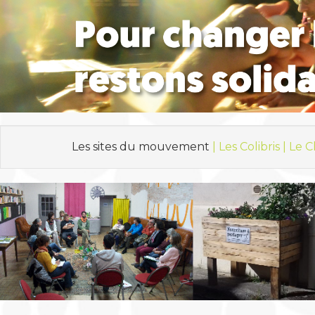
Les sites du mouvement
| Les Colibris |
Le C