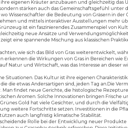
 ihre eigenen Kräuter anzubauen und gleichzeitig das Um
, sondern stärken auch das Gemeinschaftsgefühl unter
, wo Wissenschaftler die Bedeutung von Gräsern in der
lnehmen und mittels interaktiver Ausstellungen mehr ü
Grünzeug ist ein faszinierendes Zusammenspiel von Kult
leichzeitig neue Ansätze und Verwendungsmöglichkeiten
nd, zeigt eine spannende Mischung aus klassischen Prak
chten, wie sich das Bild von Gras weiterentwickelt, wä
 erkennen die Wirkungen von Gras in Bereichen wie Er
uf Natur und Wirtschaft, was das Interesse an dieser wi
 Situationen. Das Kultur ist ihre eigenen Charakteristik
 die die etwas Andersartigen sind, jeden Tag an.Die V
n findet neue Gerichte, die histologische Rezepturen n
ischen Aromen. Solche Innovationen bringen Frische und
Grünes Gold hat viele Gesichter, und durch die Vielfält
g weitere Fortschritte setzen. Investitionen in die Pfl
ützen auch langfristig klimatische Stabilität.
entscheidende Rolle bei der Entwicklung neuer Produk
hren zur Grasanbautechnik erforschen. Diese Initiativen