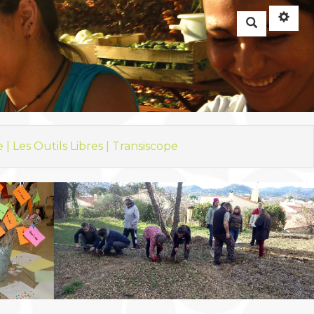
Rechercher
e |
Les Outils Libres |
Transiscope