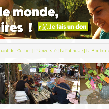
hant des Colibris |
L'Université |
La Fabrique |
La Boutiqu