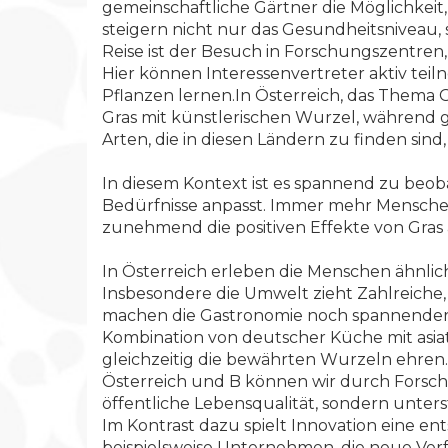
gemeinschaftliche Gärtner die Möglichkeit,
steigern nicht nur das Gesundheitsniveau
Reise ist der Besuch in Forschungszentren
Hier können Interessenvertreter aktiv tei
Pflanzen lernen.In Österreich, das Thema 
Gras mit künstlerischen Wurzel, während g
Arten, die in diesen Ländern zu finden si
In diesem Kontext ist es spannend zu beoba
Bedürfnisse anpasst. Immer mehr Menschen
zunehmend die positiven Effekte von Gras a
In Österreich erleben die Menschen ähnliche
Insbesondere die Umwelt zieht Zahlreiche,
machen die Gastronomie noch spannender. Ma
Kombination von deutscher Küche mit asiat
gleichzeitig die bewährten Wurzeln ehren.
Österreich und B können wir durch Forschun
öffentliche Lebensqualität, sondern unterst
Im Kontrast dazu spielt Innovation eine 
beispielsweise Unternehmen, die neue Verfa