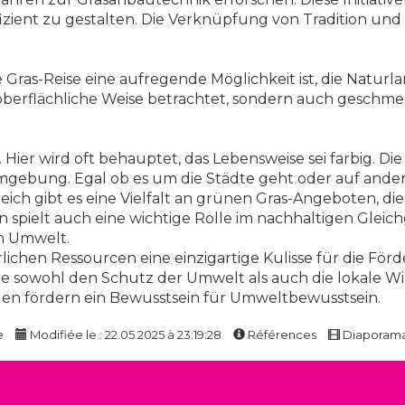
izient zu gestalten. Die Verknüpfung von Tradition und 
 Gras-Reise eine aufregende Möglichkeit ist, die Natur
oberflächliche Weise betrachtet, sondern auch geschmec
 Hier wird oft behauptet, das Lebensweise sei farbig. D
mgebung. Egal ob es um die Städte geht oder auf ander
eich gibt es eine Vielfalt an grünen Gras-Angeboten, d
ern spielt auch eine wichtige Rolle im nachhaltigen Glei
n Umwelt.
ürlichen Ressourcen eine einzigartige Kulisse für die
, die sowohl den Schutz der Umwelt als auch die lokale W
gen fördern ein Bewusstsein für Umweltbewusstsein.
e
Modifiée le : 22.05.2025 à 23:19:28
Références
Diaporam