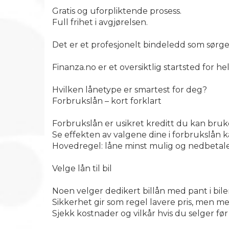
Gratis og uforpliktende prosess.
Full frihet i avgjørelsen.
Det er et profesjonelt bindeledd som sørger
Finanza.no er et oversiktlig startsted for he
Hvilken lånetype er smartest for deg?
Forbrukslån – kort forklart
Forbrukslån er usikret kreditt du kan bruke 
Se effekten av valgene dine i forbrukslån k
Hovedregel: låne minst mulig og nedbetale
Velge lån til bil
Noen velger dedikert billån med pant i bilen 
Sikkerhet gir som regel lavere pris, men m
Sjekk kostnader og vilkår hvis du selger før