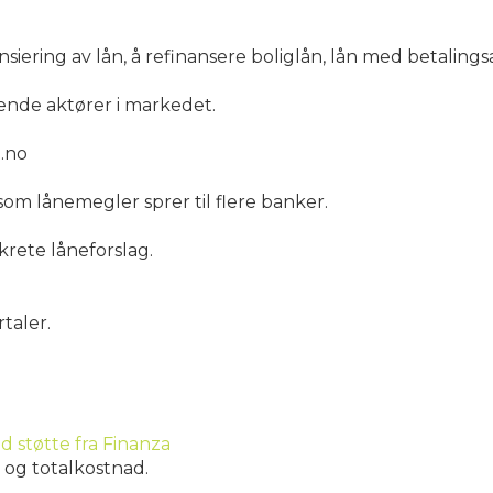
inansiering av lån, å refinansere boliglån, lån med betalin
ende aktører i markedet.
.no
om lånemegler sprer til flere banker.
rete låneforslag.
taler.
d støtte fra Finanza
d og totalkostnad.