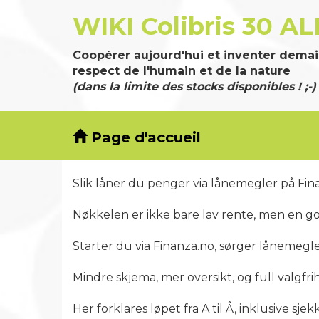
WIKI Colibris 30 AL
Coopérer aujourd'hui et inventer demai
respect de l'humain et de la nature
(dans la limite des stocks disponibles ! ;-)
Page d'accueil
Slik låner du penger via lånemegler på Fin
Nøkkelen er ikke bare lav rente, men en go
Starter du via Finanza.no, sørger lånemegle
Mindre skjema, mer oversikt, og full valgfrihe
Her forklares løpet fra A til Å, inklusive s