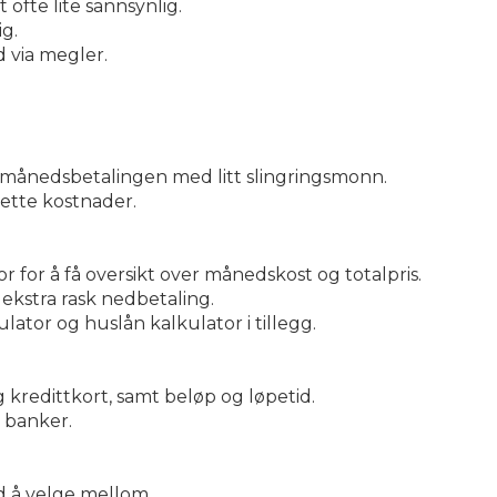
ofte lite sannsynlig.
g.
 via megler.
r månedsbetalingen med litt slingringsmonn.
sette kostnader.
 for å få oversikt over månedskost og totalpris.
 ekstra rask nedbetaling.
ulator og huslån kalkulator i tillegg.
g kredittkort, samt beløp og løpetid.
a banker.
ud å velge mellom.