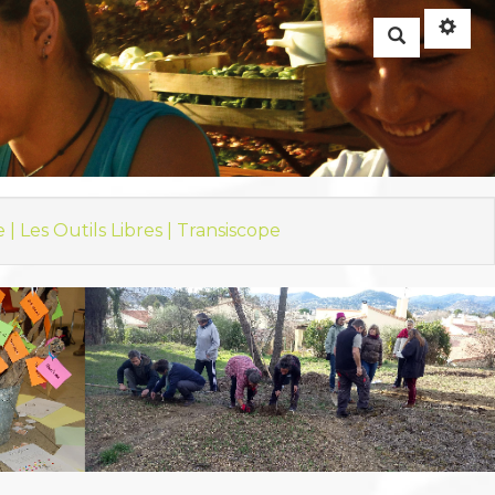
Rechercher
e |
Les Outils Libres |
Transiscope