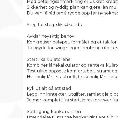
Med betalingsanmerkning er usikret kreditt 
Sikkerhet og ryddig plan kan gjøre lån muli
Du kan få råd om å rydde opp før ny søknad
Steg for steg: slik søker du
Avklar nøyaktig behov
Konkretiser beløpet, formålet og et tak fo
Ta høyde for svingninger i rente og uforut
Start i kalkulatorene
Kombiner lånekalkulator og rentekalkulator
Test ulike oppsett: komfortabelt, stramt og
Hvis boliglån er aktuelt, bruk boliglånskalk
Fyll ut alt på ett sted
Legg inn inntekter, utgifter, samlet gjeld o
Jo mer komplett fra start, jo raskere svar fr
Sett i gang konkurransen
Utsendelse til mange banker gir flere tilb