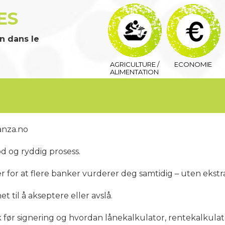
ES
n dans le
AGRICULTURE /
ECONOMIE
ALIMENTATION
anza.no
d og ryddig prosess.
r for at flere banker vurderer deg samtidig – uten ekstra
t til å akseptere eller avslå.
jekk før signering og hvordan lånekalkulator, rentekalkula