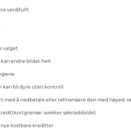
e verdifullt.
.
 valget.
t kan endre bildet helt.
ygiene
n kan bli dyre uten kontroll.
start med å nedbetale eller refinansiere den med høyest r
edittkortgrenser svekker søknadsbildet.
 nye kostbare kreditter.