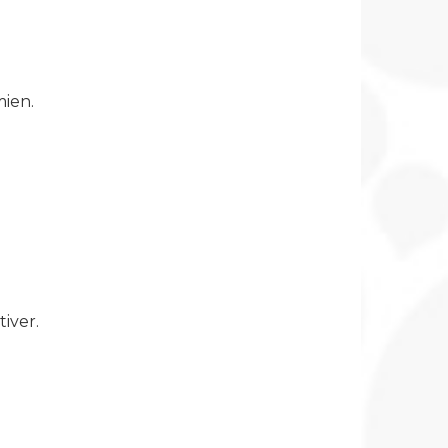
mien.
iver.