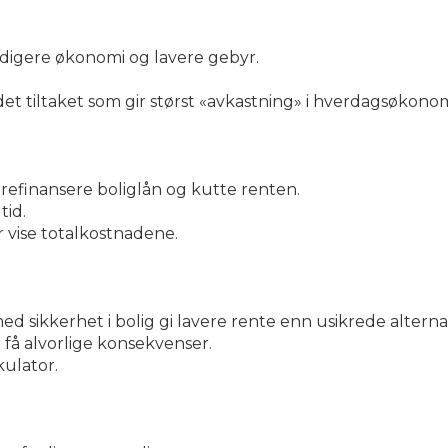
ddigere økonomi og lavere gebyr.
et tiltaket som gir størst «avkastning» i hverdagsøkono
refinansere boliglån og kutte renten.
tid.
r vise totalkostnadene.
d sikkerhet i bolig gi lavere rente enn usikrede alternat
få alvorlige konsekvenser.
kulator.