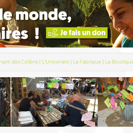
hant des Colibris |
L'Université |
La Fabrique |
La Boutiqu