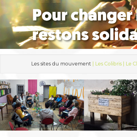
Les sites du mouvement
| Les Colibris |
Le C