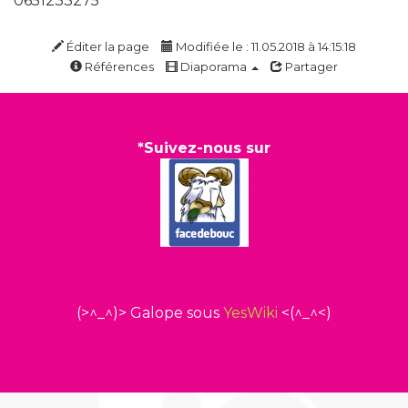
0651233275
Éditer la page
Modifiée le : 11.05.2018 à 14:15:18
Références
Diaporama
Partager
*Suivez-nous sur
(>^_^)> Galope sous
YesWiki
<(^_^<)