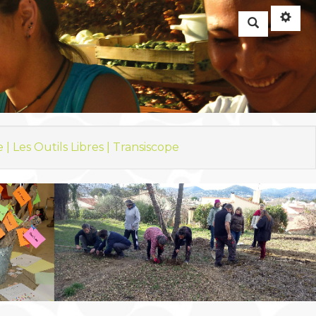
Rechercher
e |
Les Outils Libres |
Transiscope