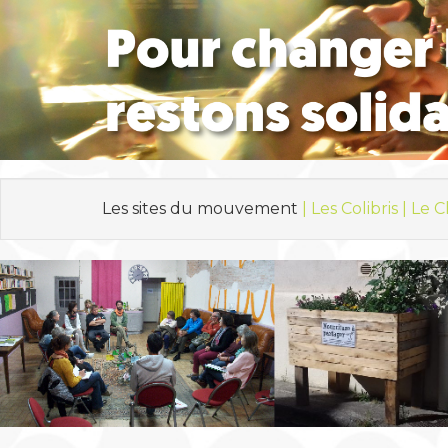
Les sites du mouvement
| Les Colibris |
Le C