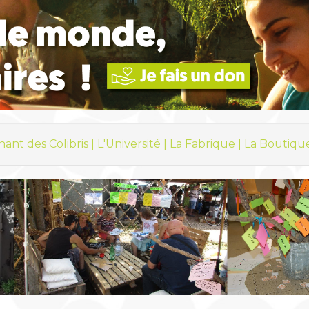
hant des Colibris |
L'Université |
La Fabrique |
La Boutiqu