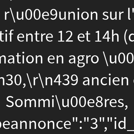
en agro \u00e9cologie de
\n439 ancien chemin de
i\u00e8res,
ce":"3","id_fiche":"
Ateli
11-10
":"1","date_maj_fiche":"2
 18:38:41"}