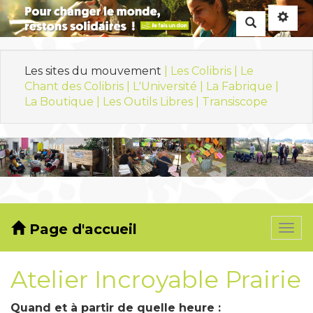
Rechercher
Les sites du mouvement
| Les Colibris |
Le
Chant des Colibris |
L'Université |
La Fabrique |
La Boutique |
Les Outils Libres |
Transiscope
Page d'accueil
Togg
navi
Atelier Incroyable Prairie
Quand et à partir de quelle heure :