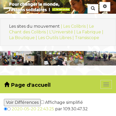
Rechercher
Les sites du mouvement
| Les Colibris |
Le
Chant des Colibris |
L'Université |
La Fabrique |
La Boutique |
Les Outils Libres |
Transiscope
Page d'accueil
Togg
navi
Affichage simplifié
2020-05-20 22:43:25
par 109.30.47.32