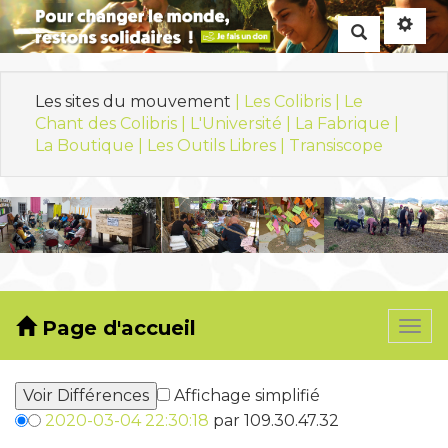
Rechercher
Les sites du mouvement
| Les Colibris |
Le
Chant des Colibris |
L'Université |
La Fabrique |
La Boutique |
Les Outils Libres |
Transiscope
Page d'accueil
Togg
navi
Affichage simplifié
2020-03-04 22:30:18
par 109.30.47.32