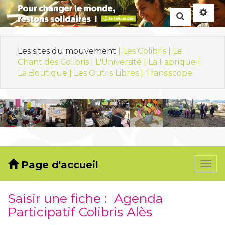
Rechercher
Les sites du mouvement
| Les Colibris |
Le
Chant des Colibris |
L'Université |
La Fabrique |
La Boutique |
Les Outils Libres |
Transiscope
Page d'accueil
Togg
navi
Saisir une fiche : Agenda
Participatif Colibris Alès