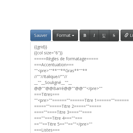
Sauver
Format
Li
B
I
U
S