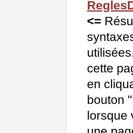
Regles
<=
Résu
syntaxe
utilisée
cette pa
en cliqu
bouton "
lorsque 
une pag