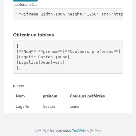
(>^_^)> Galope sous
YesWiki
<(^_^<)