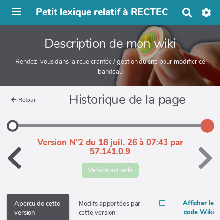
Petit lexique relatif à RECTEC
R
e
c
Description de mon wiki
h
e
r
Rendez-vous dans la roue crantée / gestion du site pour modifier ce
c
bandeau
h
e
Historique de la page
r
Retour
Version N°2 du 18 juil. 26 à 07:43 par
57.141.0.9
Version actuelle
Afficher le
Aperçu de cette
Modifs apportées par
code Wiki
version
cette version